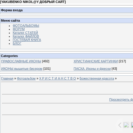
[
YAKUBENKO NIKOL@Y ДОБРЫЙ САЙТ
]
Форма входа
Меню сайта
ФОТОАЛЬБОМЫ
ФОРУМ
Каталог СТАТЕЙ
Каталог ФАЙЛОВ
ГОСТЕВАЯ КНИГА
БЛОГ
Categories
ПРАВОСЛАВНЫЕ ИКОНЫ
[492]
ХРИСТИАНСКИЕ КАРТИНКИ
[217]
ИКОНЫ вышитые бисером
[101]
ПАСХА. Иконы и фрески
[43]
Главная
»
Фотоальбом
»
Х Р И С Т И А Н С Т В О
»
Божественная красота
»
Просмотреть ф