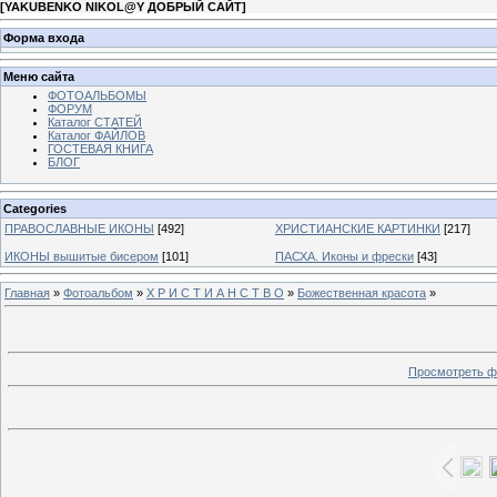
[
YAKUBENKO NIKOL@Y ДОБРЫЙ САЙТ
]
Форма входа
Меню сайта
ФОТОАЛЬБОМЫ
ФОРУМ
Каталог СТАТЕЙ
Каталог ФАЙЛОВ
ГОСТЕВАЯ КНИГА
БЛОГ
Categories
ПРАВОСЛАВНЫЕ ИКОНЫ
[492]
ХРИСТИАНСКИЕ КАРТИНКИ
[217]
ИКОНЫ вышитые бисером
[101]
ПАСХА. Иконы и фрески
[43]
Главная
»
Фотоальбом
»
Х Р И С Т И А Н С Т В О
»
Божественная красота
»
Просмотреть ф