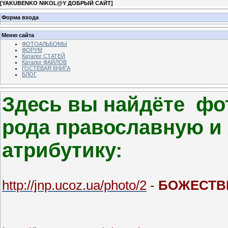
[
YAKUBENKO NIKOL@Y ДОБРЫЙ САЙТ
]
Форма входа
Меню сайта
ФОТОАЛЬБОМЫ
ФОРУМ
Каталог СТАТЕЙ
Каталог ФАЙЛОВ
ГОСТЕВАЯ КНИГА
БЛОГ
Здесь вы найдёте фо
рода православную и
атрибутику:
http://jnp.ucoz.ua/photo/2
-
БОЖЕСТВ