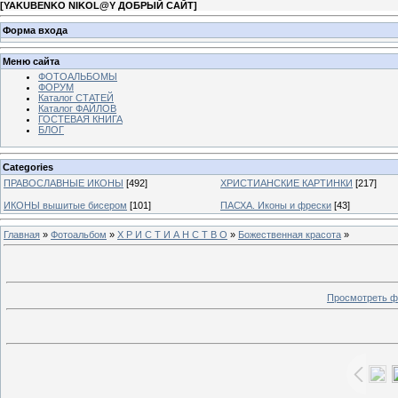
[
YAKUBENKO NIKOL@Y ДОБРЫЙ САЙТ
]
Форма входа
Меню сайта
ФОТОАЛЬБОМЫ
ФОРУМ
Каталог СТАТЕЙ
Каталог ФАЙЛОВ
ГОСТЕВАЯ КНИГА
БЛОГ
Categories
ПРАВОСЛАВНЫЕ ИКОНЫ
[492]
ХРИСТИАНСКИЕ КАРТИНКИ
[217]
ИКОНЫ вышитые бисером
[101]
ПАСХА. Иконы и фрески
[43]
Главная
»
Фотоальбом
»
Х Р И С Т И А Н С Т В О
»
Божественная красота
»
Просмотреть ф